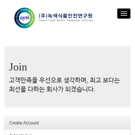
T
o
g
g
l
e
n
a
v
Join
i
g
고객만족을 우선으로 생각하며, 최고 보다는
a
t
최선을 다하는 회사가 되겠습니다.
i
o
n
Create Account